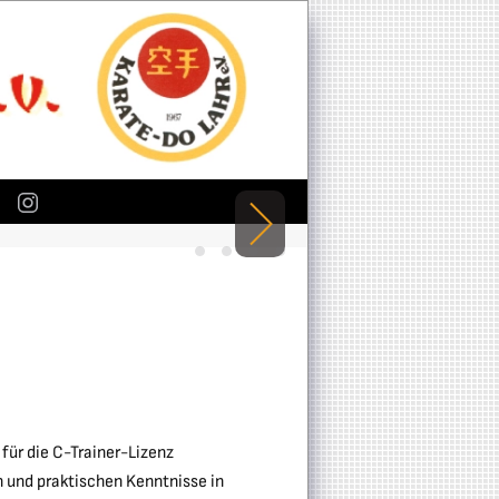
Timo Gißler - 13-facher Deutscher Meis
Ein Grundstein im Karate - Präzisio
Karate für Erfahrene - Bewegung
Konzentration - ein wichtige
 für die C-Trainer-Lizenz
 und praktischen Kenntnisse in