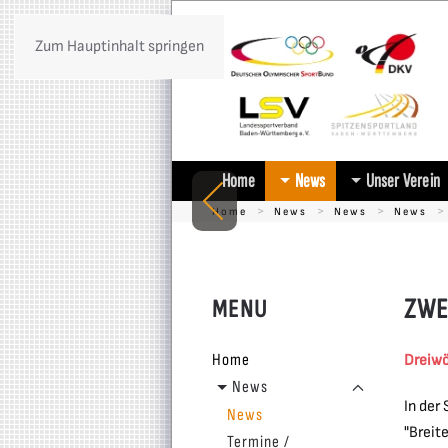
Zum Hauptinhalt springen
Home
News
Unser Verein
Home
News
News
News
ZWE
MENU
Home
Dreiwö
News
In der
News
"Breit
Termine /