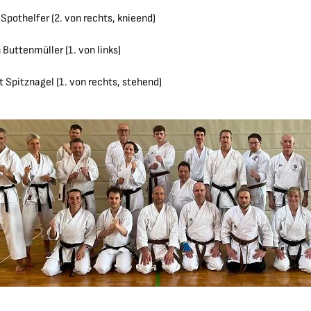
 Spothelfer (2. von rechts, knieend)
 Buttenmüller (1. von links)
 Spitznagel (1. von rechts, stehend)