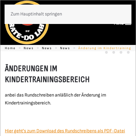
Zum Hauptinhalt springen
Menü
Home
News
News
News
Änderung im Kindertraining
Timo Gißler -
Ein Grunds
Karate
Kon
ÄNDERUNGEN IM
KINDERTRAININGSBEREICH
anbei das Rundschreiben anläßlich der Änderung im
Kindertrainingsbereich.
Hier geht's zum Download des Rundschreibens als PDF-Datei