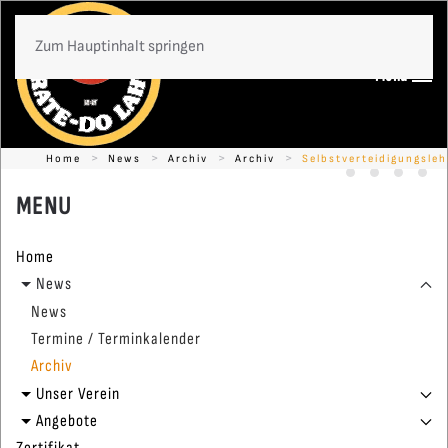
Zum Hauptinhalt springen
Menü
Home
News
Archiv
Archiv
Selbstverteidigungsle
Timo Gißler -
Ein Grunds
Karate
Kon
MENU
Home
News
News
Termine / Terminkalender
Archiv
Unser Verein
Angebote