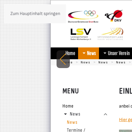
Zum Hauptinhalt springen
Home
News
Unser Verein
Home
News
News
News
EIN
MENU
Home
anbei 
News
Hier g
News
Termine /